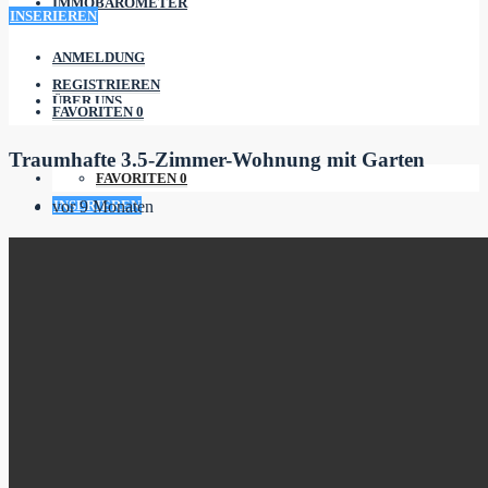
IMMOBAROMETER
INSERIEREN
ANMELDUNG
REGISTRIEREN
ÜBER UNS
FAVORITEN
0
Traumhafte 3.5-Zimmer-Wohnung mit Garten
FAVORITEN
0
INSERIEREN
vor 9 Monaten