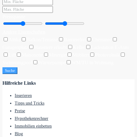
Preisspanne
Andere Eigenschaften
Attika
Balkon/Terrasse
Barrierefrei
Cheminee
Garagenplatz
Haustiere erlaubt
Keller
Ladestation E-Auto
Lift
Maisonette
Minergie
Möbliert
Photovoltaik
Swimmingpool
Wärmepumpe
WM/TU in Wohnung
Suche
Hilfreiche Links
Inserieren
Tipps und Tricks
Preise
Hypothekenrechner
Immobilien einbetten
Blog