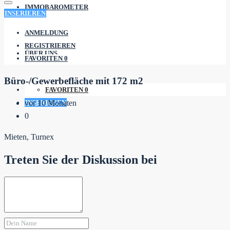
IMMOBAROMETER
INSERIEREN
ANMELDUNG
REGISTRIEREN
ÜBER UNS
FAVORITEN
0
Büro-/Gewerbefläche mit 172 m2
FAVORITEN
0
INSERIEREN
vor 10 Monaten
0
Mieten, Turnex
Treten Sie der Diskussion bei