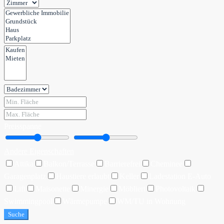
Preisspanne
Andere Eigenschaften
Attika
Balkon/Terrasse
Barrierefrei
Cheminee
Garagenplatz
Haustiere erlaubt
Keller
Ladestation E-Auto
Lift
Maisonette
Minergie
Möbliert
Photovoltaik
Swimmingpool
Wärmepumpe
WM/TU in Wohnung
Suche