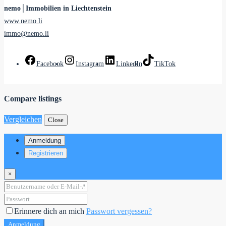
nemo│Immobilien in Liechtenstein
www.nemo.li
immo@nemo.li
Facebook
Instagram
LinkedIn
TikTok
Compare listings
Vergleichen
Close
Anmeldung
Registrieren
×
Erinnere dich an mich
Passwort vergessen?
Anmeldung