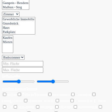
Preisspanne
Andere Eigenschaften
Attika
Balkon/Terrasse
Barrierefrei
Cheminee
Garagenplatz
Haustiere erlaubt
Keller
Ladestation E-Auto
Lift
Maisonette
Minergie
Möbliert
Photovoltaik