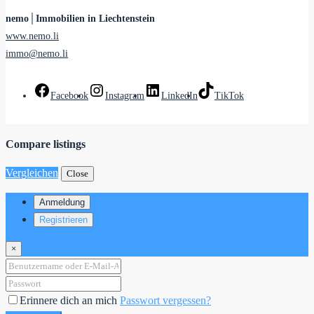
nemo│Immobilien in Liechtenstein
www.nemo.li
immo@nemo.li
Facebook
Instagram
LinkedIn
TikTok
Compare listings
Vergleichen
Close
Anmeldung
Registrieren
×
Erinnere dich an mich
Passwort vergessen?