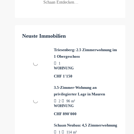
Schaan Entdecken…
Neuste Immobilien
Triesenberg: 2.5 Zimmerwohnung im
1 Obergeschoss
1
WOHNUNG
CHF 1'150
3.5-Zimmer-Wohnung an
privilegierter Lage in Mauren
2
96
m²
WOHNUNG
CHF 890'000
Schaan Neubau: 4,5 Zimmerwohnung
1
114
m²