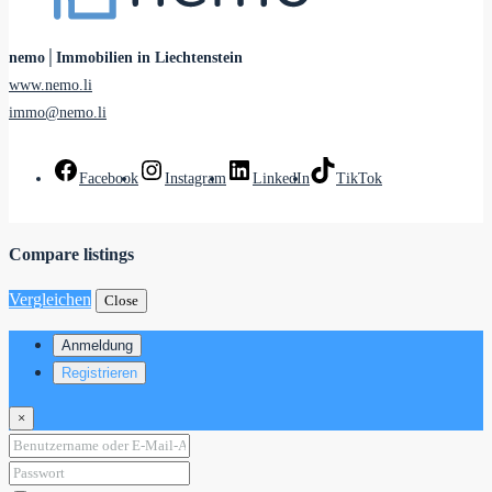
nemo│Immobilien in Liechtenstein
www.nemo.li
immo@nemo.li
Facebook
Instagram
LinkedIn
TikTok
Compare listings
Vergleichen
Close
Anmeldung
Registrieren
×