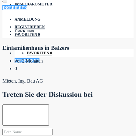
IMMOBAROMETER
INSERIEREN
ANMELDUNG
REGISTRIEREN
ÜBER UNS
FAVORITEN
0
Einfamilienhaus in Balzers
FAVORITEN
0
INSERIEREN
vor 2 Monaten
0
Mieten, Ing. Bau AG
Treten Sie der Diskussion bei