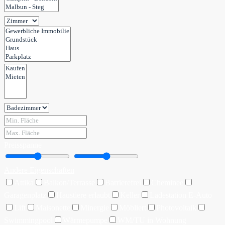
Preisspanne
Andere Eigenschaften
Attika
Balkon/Terrasse
Barrierefrei
Cheminee
Garagenplatz
Haustiere erlaubt
Keller
Ladestation E-Auto
Lift
Maisonette
Minergie
Möbliert
Photovoltaik
Swimmingpool
Wärmepumpe
WM/TU in Wohnung