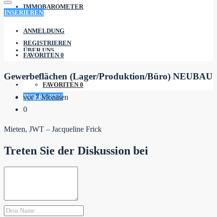
IMMOBAROMETER
INSERIEREN
ANMELDUNG
REGISTRIEREN
ÜBER UNS
FAVORITEN
0
Gewerbeflächen (Lager/Produktion/Büro) NEUBAU
FAVORITEN
0
INSERIEREN
vor 7 Monaten
0
Mieten, JWT – Jacqueline Frick
Treten Sie der Diskussion bei