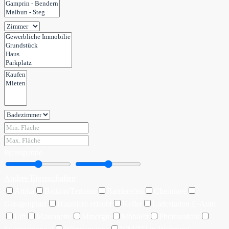
Preisspanne
Andere Eigenschaften
Attika
Balkon/Terrasse
Barrierefrei
Cheminee
Garagenplatz
Haustiere erlaubt
Keller
Ladestation E-Auto
Lift
Maisonette
Minergie
Möbliert
Photovoltaik