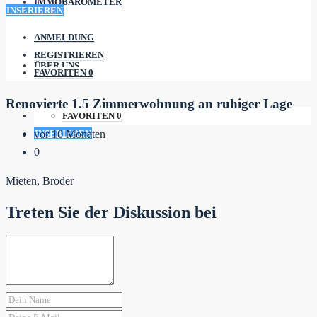
IMMOBAROMETER
INSERIEREN
ANMELDUNG
REGISTRIEREN
ÜBER UNS
FAVORITEN
0
Renovierte 1.5 Zimmerwohnung an ruhiger Lage
FAVORITEN
0
INSERIEREN
vor 10 Monaten
0
Mieten, Broder
Treten Sie der Diskussion bei