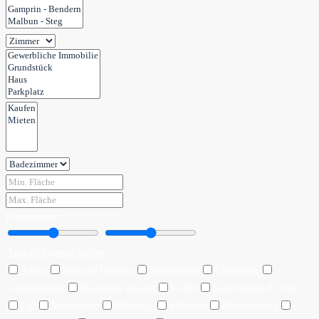
Preisspanne
Andere Eigenschaften
Attika
Balkon/Terrasse
Barrierefrei
Cheminee
Garagenplatz
Haustiere erlaubt
Keller
Ladestation E-Auto
Lift
Maisonette
Minergie
Möbliert
Photovoltaik