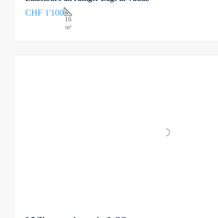
CHF 1'100
16
m²