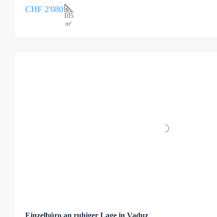
CHF 2'080
105
m²
Einzelbüro an ruhiger Lage in Vaduz