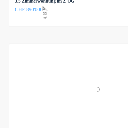
3.5 Zimmerwohnung im 2. OG
CHF 890'000
99
m²