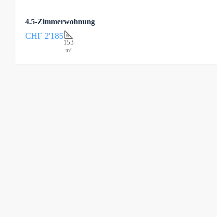
4.5-Zimmerwohnung
CHF 2'185
153
m²