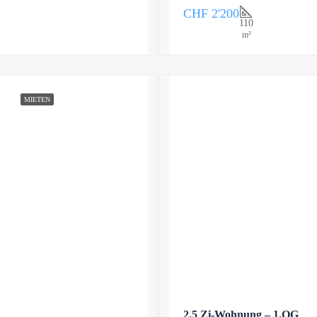
CHF 2'200
110
m²
MIETEN
2.5 Zi-Wohnung – 1.OG