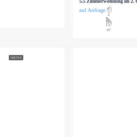
5.5 Zimmerwohnung im 2. 
auf Anfrage
2
157
m²
MIETEN