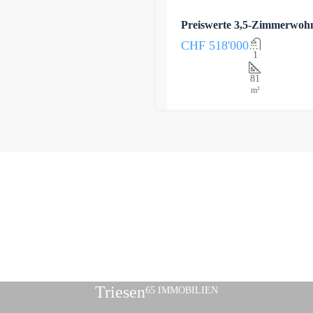
Preiswerte 3,5-Zimmerwohn
CHF 518'000
1
81
m²
Triesen
65 IMMOBILIEN