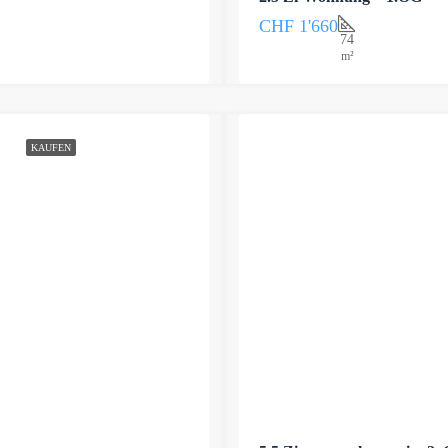
CHF 1'660
74
m²
KAUFEN