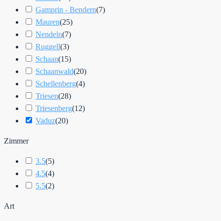
Gamprin - Bendern
(
7
)
Mauren
(
25
)
Nendeln
(
7
)
Ruggell
(
3
)
Schaan
(
15
)
Schaanwald
(
20
)
Schellenberg
(
4
)
Triesen
(
28
)
Triesenberg
(
12
)
Vaduz
(
20
)
Zimmer
3.5
(
5
)
4.5
(
4
)
5.5
(
2
)
Art