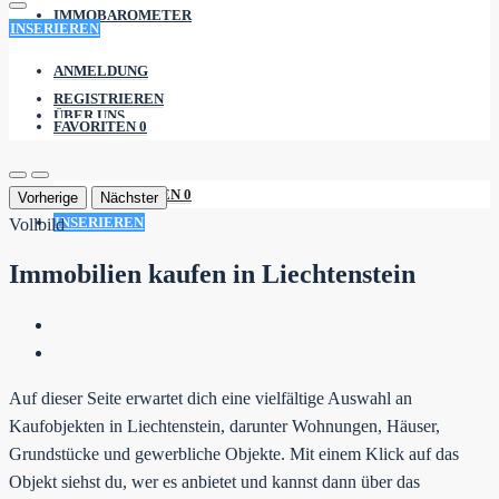
IMMOBAROMETER
INSERIEREN
ANMELDUNG
REGISTRIEREN
ÜBER UNS
FAVORITEN
0
FAVORITEN
0
Vorherige
Nächster
INSERIEREN
Vollbild
Immobilien kaufen in Liechtenstein
Auf dieser Seite erwartet dich eine vielfältige Auswahl an
Kaufobjekten in Liechtenstein, darunter Wohnungen, Häuser,
Grundstücke und gewerbliche Objekte. Mit einem Klick auf das
Objekt siehst du, wer es anbietet und kannst dann über das