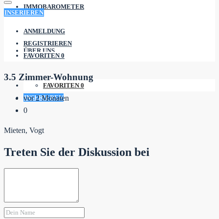
IMMOBAROMETER
INSERIEREN
ANMELDUNG
REGISTRIEREN
ÜBER UNS
FAVORITEN
0
3.5 Zimmer-Wohnung
FAVORITEN
0
INSERIEREN
vor 2 Monaten
0
Mieten, Vogt
Treten Sie der Diskussion bei