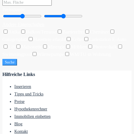
Preisspanne
Andere Eigenschaften
Attika
Balkon/Terrasse
Barrierefrei
Cheminee
Garagenplatz
Haustiere erlaubt
Keller
Ladestation E-Auto
Lift
Maisonette
Minergie
Möbliert
Photovoltaik
Swimmingpool
Wärmepumpe
WM/TU in Wohnung
Suche
Hilfreiche Links
Inserieren
Tipps und Tricks
Preise
Hypothekenrechner
Immobilien einbetten
Blog
Kontakt