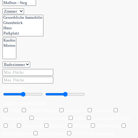
Preisspanne
Andere Eigenschaften
Attika
Balkon/Terrasse
Barrierefrei
Cheminee
Garagenplatz
Haustiere erlaubt
Keller
Ladestation E-Auto
Lift
Maisonette
Minergie
Möbliert
Photovoltaik
Swimmingpool
Wärmepumpe
WM/TU in Wohnung