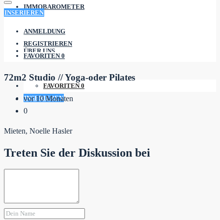
IMMOBAROMETER
INSERIEREN
ANMELDUNG
REGISTRIEREN
ÜBER UNS
FAVORITEN
0
72m2 Studio // Yoga-oder Pilates
FAVORITEN
0
INSERIEREN
vor 10 Monaten
0
Mieten, Noelle Hasler
Treten Sie der Diskussion bei