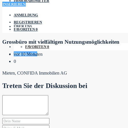
IMMOBAROMETER
INSERIEREN
ANMELDUNG
REGISTRIEREN
ÜBER UNS
FAVORITEN
0
Grossbüro mit vielfältigen Nutzungsmöglichkeiten
FAVORITEN
0
INSERIEREN
vor 10 Monaten
0
Mieten, CONFIDA Immobilien AG
Treten Sie der Diskussion bei