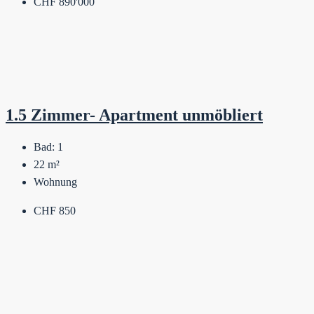
CHF 890'000
1.5 Zimmer- Apartment unmöbliert
Bad:
1
22
m²
Wohnung
CHF 850