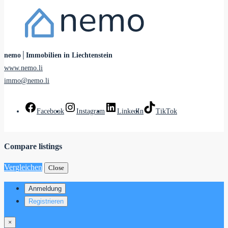
nemo│Immobilien in Liechtenstein
www.nemo.li
immo@nemo.li
Facebook
Instagram
LinkedIn
TikTok
Compare listings
Vergleichen
Close
Anmeldung
Registrieren
×