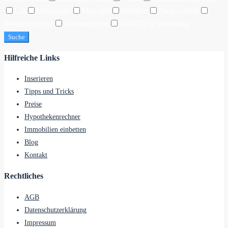
Lift
Maisonette
Minergie
Möbliert
Photovoltaik
Swimmingpool
Wärmepumpe
WM/TU in Wohnung
Suche
Hilfreiche Links
Inserieren
Tipps und Tricks
Preise
Hypothekenrechner
Immobilien einbetten
Blog
Kontakt
Rechtliches
AGB
Datenschutzerklärung
Impressum