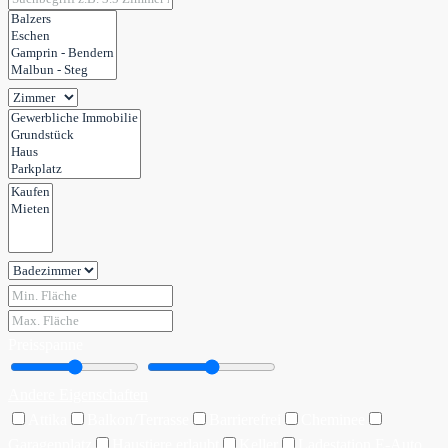
Preisspanne
Andere Eigenschaften
Attika
Balkon/Terrasse
Barrierefrei
Cheminee
Garagenplatz
Haustiere erlaubt
Keller
Ladestation E-Auto