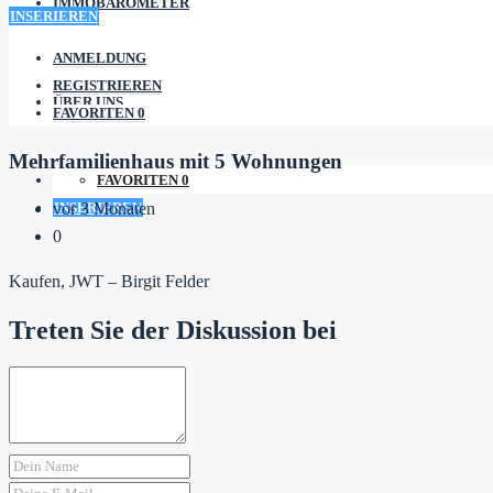
IMMOBAROMETER
INSERIEREN
ANMELDUNG
REGISTRIEREN
ÜBER UNS
FAVORITEN
0
Mehrfamilienhaus mit 5 Wohnungen
FAVORITEN
0
INSERIEREN
vor 3 Monaten
0
Kaufen, JWT – Birgit Felder
Treten Sie der Diskussion bei