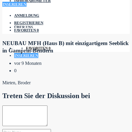
IMMOBAROMETER
INSERIEREN
ANMELDUNG
REGISTRIEREN
ÜBER UNS
FAVORITEN
0
NEUBAU MFH (Haus B) mit einzigartigem Seeblick
FAVORITEN
0
in Gamprin-Bendern
INSERIEREN
vor 9 Monaten
0
Mieten, Broder
Treten Sie der Diskussion bei