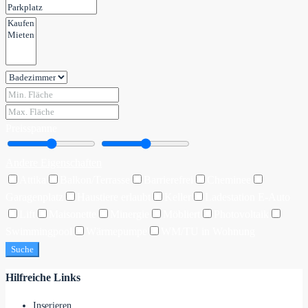
Preisspanne
Andere Eigenschaften
Attika
Balkon/Terrasse
Barrierefrei
Cheminee
Garagenplatz
Haustiere erlaubt
Keller
Ladestation E-Auto
Lift
Maisonette
Minergie
Möbliert
Photovoltaik
Swimmingpool
Wärmepumpe
WM/TU in Wohnung
Suche
Hilfreiche Links
Inserieren