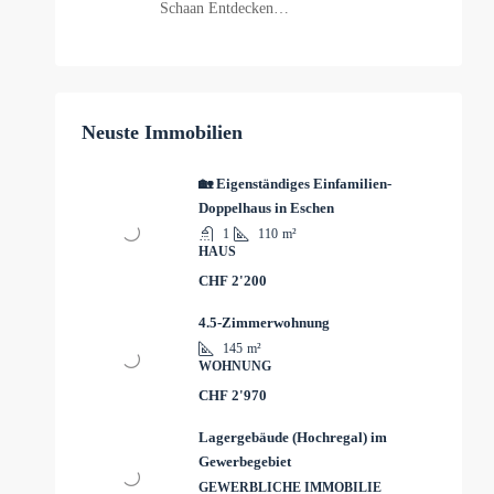
Schaan Entdecken…
Neuste Immobilien
🏡 Eigenständiges Einfamilien-
Doppelhaus in Eschen
1
110
m²
HAUS
CHF 2'200
4.5-Zimmerwohnung
145
m²
WOHNUNG
CHF 2'970
Lagergebäude (Hochregal) im
Gewerbegebiet
GEWERBLICHE IMMOBILIE