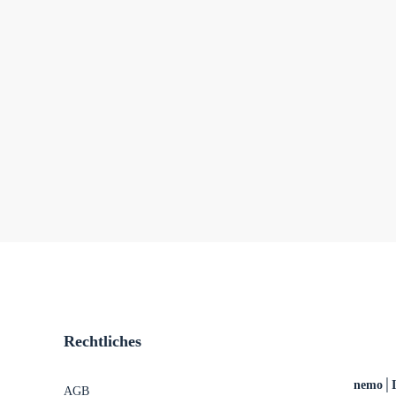
Rechtliches
nemo│Im
AGB