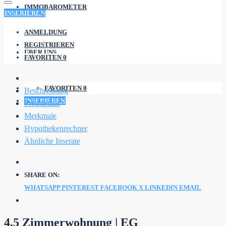
IMMOBAROMETER
INSERIEREN
ANMELDUNG
REGISTRIEREN
ÜBER UNS
FAVORITEN
0
FAVORITEN
0
Beschreibung
INSERIEREN
Preisdetails
Merkmale
Hypothekenrechner
Ähnliche Inserate
SHARE ON:
WHATSAPP
PINTEREST
FACEBOOK
X
LINKEDIN
EMAIL
4.5 Zimmerwohnung | EG