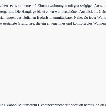
 Eschen sechs moderne 4.5-Zimmerwohnungen mit grosszügigen Aussenflä
tergarten. Die Hanglage bietet einen wunderschönen Ausblick ins Grü
nrichtungen des täglichen Bedarfs in unmittelbarer Nähe. Zu jeder Woh
g gestaltete Grundrisse, die ein angenehmes und komfortables Wohnen
rung klappt? Mit unserem Hypothekenrechner findest du heraus, ob du 