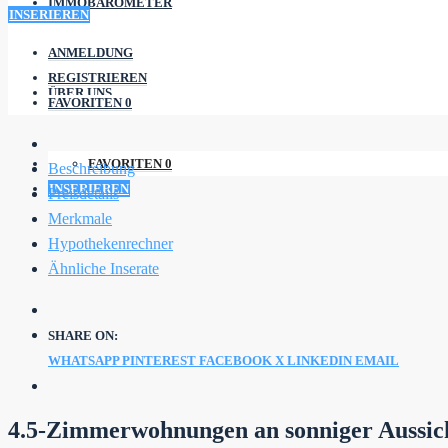
IMMOBAROMETER
INSERIEREN
ANMELDUNG
REGISTRIEREN
ÜBER UNS
FAVORITEN
0
FAVORITEN
0
Beschreibung
INSERIEREN
Preisdetails
Merkmale
Hypothekenrechner
Ähnliche Inserate
SHARE ON:
WHATSAPP
PINTEREST
FACEBOOK
X
LINKEDIN
EMAIL
4.5-Zimmerwohnungen an sonniger Aussich