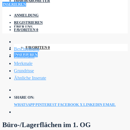
IMMOBAROMETER
INSERIEREN
ANMELDUNG
REGISTRIEREN
ÜBER UNS
FAVORITEN
0
FAVORITEN
0
Beschreibung
INSERIEREN
Preisdetails
Merkmale
Grundrisse
Ähnliche Inserate
SHARE ON:
WHATSAPP
PINTEREST
FACEBOOK
X
LINKEDIN
EMAIL
Büro-/Lagerflächen im 1. OG