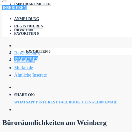
IMMOBAROMETER
INSERIEREN
ANMELDUNG
REGISTRIEREN
ÜBER UNS
FAVORITEN
0
FAVORITEN
0
Beschreibung
INSERIEREN
Preisdetails
Merkmale
Ähnliche Inserate
SHARE ON:
WHATSAPP
PINTEREST
FACEBOOK
X
LINKEDIN
EMAIL
Büroräumlichkeiten am Weinberg