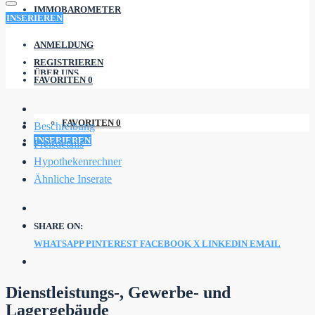
IMMOBAROMETER
INSERIEREN
ANMELDUNG
REGISTRIEREN
ÜBER UNS
FAVORITEN
0
FAVORITEN
0
Beschreibung
INSERIEREN
Preisdetails
Hypothekenrechner
Ähnliche Inserate
SHARE ON:
WHATSAPP
PINTEREST
FACEBOOK
X
LINKEDIN
EMAIL
Dienstleistungs-, Gewerbe- und
Lagergebäude