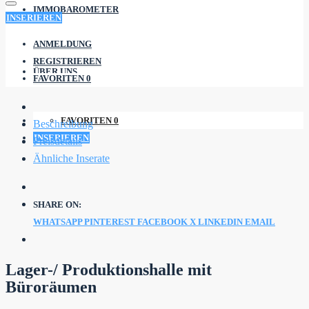
IMMOBAROMETER
INSERIEREN
ANMELDUNG
REGISTRIEREN
ÜBER UNS
FAVORITEN
0
FAVORITEN
0
Beschreibung
INSERIEREN
Preisdetails
Ähnliche Inserate
SHARE ON:
WHATSAPP
PINTEREST
FACEBOOK
X
LINKEDIN
EMAIL
Lager-/ Produktionshalle mit
Büroräumen