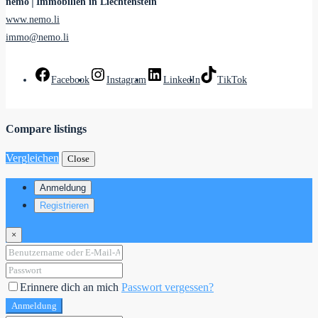
nemo│Immobilien in Liechtenstein
www.nemo.li
immo@nemo.li
Facebook
Instagram
LinkedIn
TikTok
Compare listings
Vergleichen
Close
Anmeldung
Registrieren
×
Erinnere dich an mich
Passwort vergessen?
Anmeldung