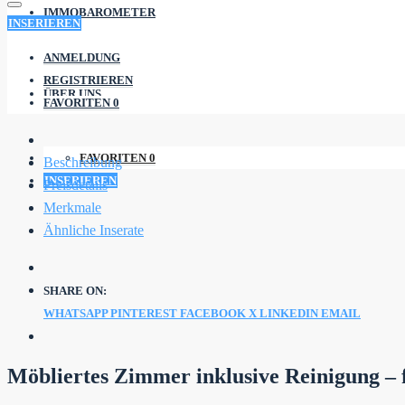
IMMOBAROMETER
INSERIEREN
ANMELDUNG
REGISTRIEREN
ÜBER UNS
FAVORITEN
0
FAVORITEN
0
Beschreibung
INSERIEREN
Preisdetails
Merkmale
Ähnliche Inserate
SHARE ON:
WHATSAPP
PINTEREST
FACEBOOK
X
LINKEDIN
EMAIL
Möbliertes Zimmer inklusive Reinigung – f