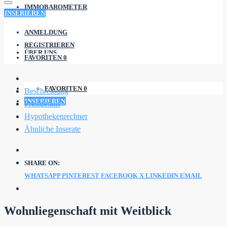
IMMOBAROMETER
INSERIEREN
ANMELDUNG
REGISTRIEREN
ÜBER UNS
FAVORITEN
0
FAVORITEN
0
Beschreibung
INSERIEREN
Preisdetails
Hypothekenrechner
Ähnliche Inserate
SHARE ON:
WHATSAPP
PINTEREST
FACEBOOK
X
LINKEDIN
EMAIL
Wohnliegenschaft mit Weitblick