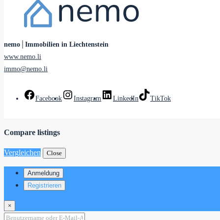
nemo│Immobilien in Liechtenstein
www.nemo.li
immo@nemo.li
Facebook
Instagram
LinkedIn
TikTok
Compare listings
Vergleichen
Close
Anmeldung
Registrieren
×