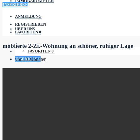
IMMOBAROMETER
INSERIEREN
ANMELDUNG
REGISTRIEREN
ÜBER UNS
FAVORITEN
0
möblierte 2-Zi.-Wohnung an schöner, ruhiger Lage
FAVORITEN
0
INSERIEREN
vor 10 Monaten