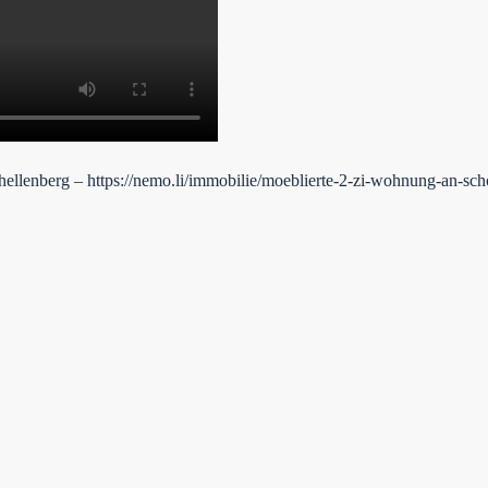
ellenberg – https://nemo.li/immobilie/moeblierte-2-zi-wohnung-an-scho