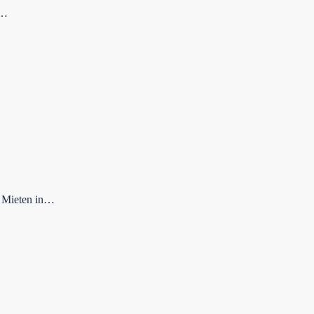
n…
e Mieten in…