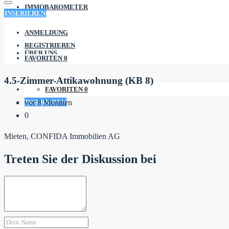
IMMOBAROMETER
INSERIEREN
ANMELDUNG
REGISTRIEREN
ÜBER UNS
FAVORITEN
0
4.5-Zimmer-Attikawohnung (KB 8)
FAVORITEN
0
INSERIEREN
vor 8 Monaten
0
Mieten, CONFIDA Immobilien AG
Treten Sie der Diskussion bei